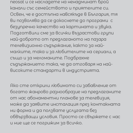
neosat и се насладете на ненадминат брой
канали със семейството и приятелите си.
Освен, че е достъпна навсякъде в България, тя
ви позволява да се докоснете до програми с
безупречно качество на картината и звука.
Подготвили сме за всички възрастови групи
най-доброто от предлаганото на пазара
телевизионно съдържание, както за най-
малките, така и за любителите на сериали, а
също и за меломаните. Подбрахме
съдържанието така, че да отговаря на най-
високите стандарти в индустрията.
Ако сте открили любимото си забавление от
богато жанрово разнообразие на предлаганите
от нас абонаментни планове за телевизия,
може да заявите инсталация през контакната
ни форма и да ползвате услугата без
обвързващи условия. Просто се свържете с нас
и ние ще се погрижим за всичко.