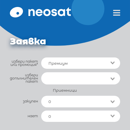
Заявка
избери пакет
или промоция*
избери
допълнителен
пакет
Приемници
закупен
нает