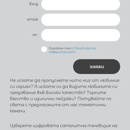
вход
етаж
ап.
Съгласен съм с
Политика на
поверителност
ЗАЯВИ
Не искате да пропуснете нито миг от любимия
си сериал? А искате ли да видите любимите си
предавания във високо качество? Търсите
бягство и идилични пейзажи? Пътувайте по
света с предлаганите от нас тематични
канали.
Изберете цифровата сателитна телевизия на