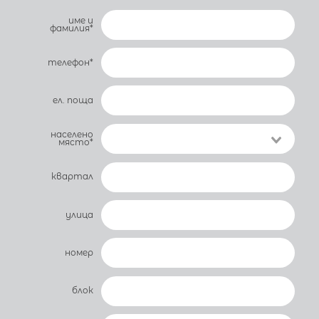
име и
фамилия*
телефон*
ел. поща
населено
място*
квартал
улица
номер
блок