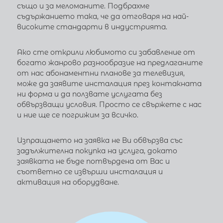
също и за меломаните. Подбрахме
съдържанието така, че да отговаря на най-
високите стандарти в индустрията.
Ако сте открили любимото си забавление от
богато жанрово разнообразие на предлаганите
от нас абонаментни планове за телевизия,
може да заявите инсталация през контакната
ни форма и да ползвате услугата без
обвързващи условия. Просто се свържете с нас
и ние ще се погрижим за всичко.
Изпращането на заявка не Ви обвързва със
задължителна покупка на услуга, докато
заявката не бъде потвърдена от Вас и
съответно се извърши инсталация и
активация на оборудване.