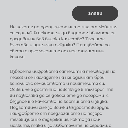
ЗАЯВИ
Не искате да пропуснете нито миг от любимия
си сериал? А искате ли да видите любимите си
предавания във високо качество? Търсите
бягство и идилични пейзажи? Пътувайте по
света с предлаганите от нас тематични
канали.
Изберете цифровата сателитна телевизия на
neosat и се насладете на ненадминат брой
канали със семейството и приятелите си.
Освен, че е достъпна навсякъде в България, тя
ви позволява да се докоснете до програми с
безупречно качество на картината и звука.
Подготвили сме за всички възрастови групи
най-доброто от предлаганото на пазара
телевизионно съдържание, както за най-
малките, така и за любителите на сериали, а