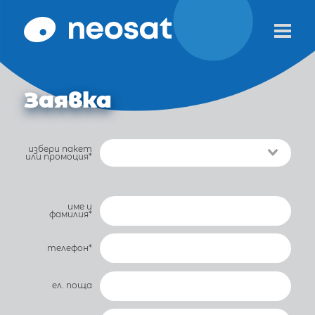
Заявка
избери пакет
или промоция*
име и
фамилия*
телефон*
ел. поща