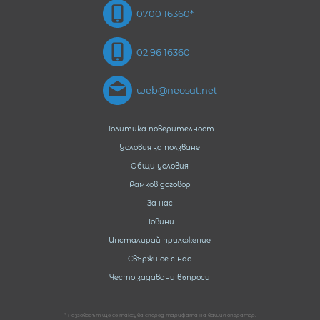
0700 16360*
02 96 16360
web@neosat.net
Политика поверителност
Условия за ползване
Общи условия
Рамков договор
За нас
Новини
Инсталирай приложение
Свържи се с нас
Често задавани въпроси
* Разговорът ще се таксува според тарифата на вашия оператор.