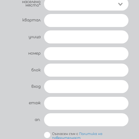
населено
място*
квартал
улица
номер
блок
вход
етаж
ап.
Съгласен съм с
Политика на
поверителност